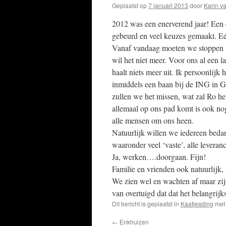
Geplaatst op
7 januari 2013
door
Karin v
2012 was een enerverend jaar! Een e
gebeurd en veel keuzes gemaakt. Eé
Vanaf vandaag moeten we stoppen m
wil het niet meer. Voor ons al een 
haalt niets meer uit. Ik persoonlijk
inmiddels een baan bij de ING in G
zullen we het missen, wat zal Ro het
allemaal op ons pad komt is ook nog
alle mensen om ons heen.
Natuurlijk willen we iedereen bedan
waaronder veel ‘vaste’, alle leveran
Ja, werken….doorgaan. Fijn!
Familie en vrienden ook natuurlijk,
We zien wel en wachten af maar zij
van overtuigd dat dat het belangrijk
Dit bericht is geplaatst in
Kaatjesding
met
←
Enkhuizen