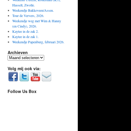
Hasselt, Zwolle.
Weekendje Bakkeveen/Assen.
Tour de Ververs, 2026.
Weekendje weg met Wim & Hanny
(en Cindy), 2026.
Kaytee in de zak 2.
Kaytee in de zak 1.
Weekendje Papenburg, februari 2026.
Archieven
Archieven
Volg mij ook via:
Follow Us Box