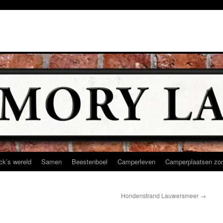
ck’s wereld
Samen
Beestenboel
Camperleven
Camperplaatsen zon
Hondenstrand Lauwersmeer
→