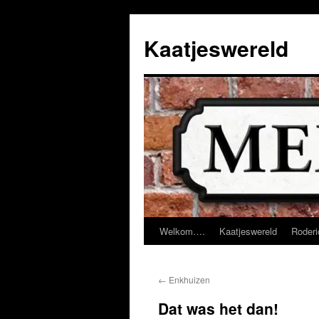
Ga
naar
Kaatjeswereld
de
inhoud
Welkom….
Kaatjeswereld
Roderi
←
Enkhuizen
Dat was het dan!