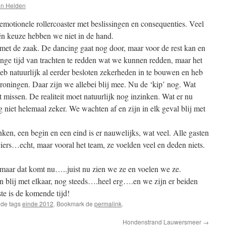
an Helden
motionele rollercoaster met beslissingen en consequenties. Veel
n keuze hebben we niet in de hand.
et de zaak. De dancing gaat nog door, maar voor de rest kan en
lange tijd van trachten te redden wat we kunnen redden, maar het
 heb natuurlijk al eerder besloten zekerheden in te bouwen en heb
roningen. Daar zijn we allebei blij mee. Nu de ‘kip’ nog. Wat
 missen. De realiteit moet natuurlijk nog inzinken. Wat er nu
 niet helemaal zeker. We wachten af en zijn in elk geval blij met
ken, een begin en een eind is er nauwelijks, wat veel. Alle gasten
ciers…echt, maar vooral het team, ze voelden veel en deden niets.
 maar dat komt nu…..juist nu zien we ze en voelen we ze.
n blij met elkaar, nog steeds….heel erg….en we zijn er beiden
ste is de komende tijd!
 de tags
einde 2012
. Bookmark de
permalink
.
Hondenstrand Lauwersmeer
→