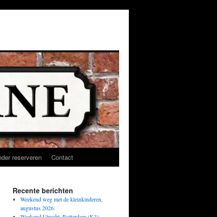
der reserveren
Contact
Recente berichten
Weekend weg met de kleinkinderen,
augustus 2026.
Weekend Utrecht, Rotterdam (K3),