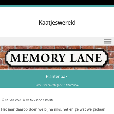
Kaatjeswereld
Skip to content
Plantenbak.
Home
/
Geen categorie
/
Plantenbak.
15 JUNI 2023
BY
RODERICK VEUGER
Het jaar daarop doen we bijna niks, het enige wat we gedaan