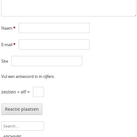
Naam
*
E-mail
*
Site
Vul een antwoord in in cijfers:
zestien + elf =
Search