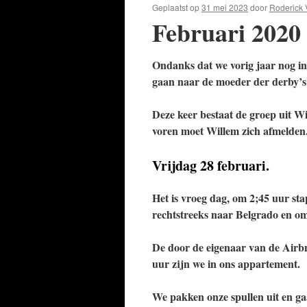
Geplaatst op
31 mei 2023
door
Roderick 
Februari 2020
Ondanks dat we vorig jaar nog i
gaan naar de moeder der derby’s
Deze keer bestaat de groep uit W
voren moet Willem zich afmelden. 
Vrijdag 28 februari.
Het is vroeg dag, om 2;45 uur sta
rechtstreeks naar Belgrado en om
De door de eigenaar van de Airbn
uur zijn we in ons appartement.
We pakken onze spullen uit en ga