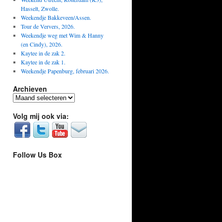
Hasselt, Zwolle.
Weekendje Bakkeveen/Assen.
Tour de Ververs, 2026.
Weekendje weg met Wim & Hanny
(en Cindy), 2026.
Kaytee in de zak 2.
Kaytee in de zak 1.
Weekendje Papenburg, februari 2026.
Archieven
Archieven
Volg mij ook via:
Follow Us Box