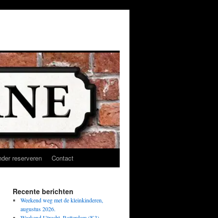
der reserveren
Contact
Recente berichten
Weekend weg met de kleinkinderen,
augustus 2026.
Weekend Utrecht, Rotterdam (K3),