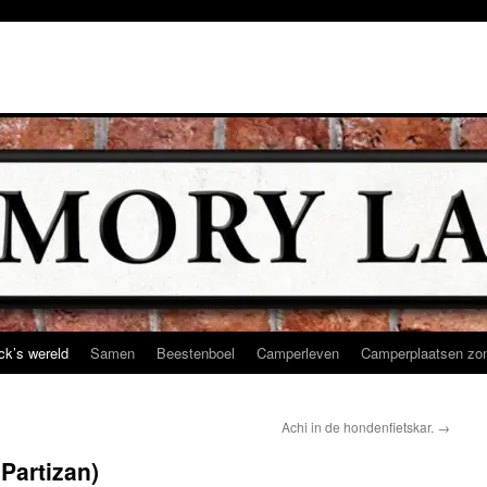
ck’s wereld
Samen
Beestenboel
Camperleven
Camperplaatsen zon
Achi in de hondenfietskar.
→
Partizan)