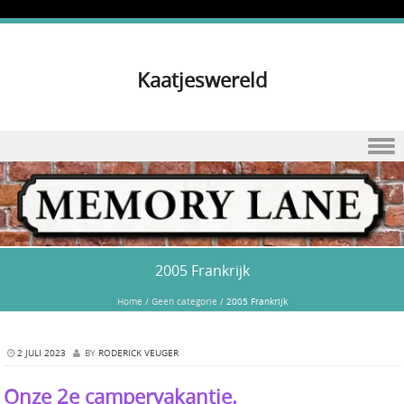
Kaatjeswereld
Skip to content
2005 Frankrijk
Home
/
Geen categorie
/
2005 Frankrijk
2 JULI 2023
BY
RODERICK VEUGER
Onze 2e campervakantie.