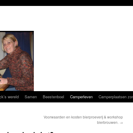
ck’s wereld
Samen
Beestenboel
Camperleven
Camperplaatsen zon
Voorwaarden en kosten bierproeverij & workshop
bierbrouwen.
→