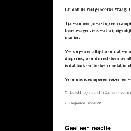
En dan de veel gehoorde vraag: 
Tja wanneer je vast op een campi
benenwagen, iets wat wij eigenli
manier.
We zorgen er altijd voor dat we 
diepvries, voor de rest doen we 
is dat leuk om te doen omdat in e
Voor ons is camperen reizen en w
Dit bericht is geplaatst in
Camperleven
me
←
Gegevens Roderick
Geef een reactie