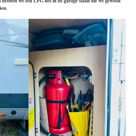
 hebben we een LPG fles in de garage staan die we gewoon
ion.