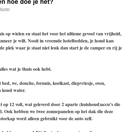
en hoe doe je het?
Veuger
is op wielen en staat het voor het ultieme gevoel van vrijheid,
nneer je wilt. Nooit in vreemde hotelbedden, je hond kan
 de plek waar je staat niet leuk dan start je de camper en rij je
lles wat je
thuis ook hebt.
bed, wc, douche, fornuis, koelkast, diepvriesje, oven,
n koud water.
t op 12 volt, wat geleverd door 2 aparte (huishoud)accu’s die
wd. Ook hebben we twee zonnepanelen op het dak die deze
torkap word alleen gebruikt voor de auto zelf.