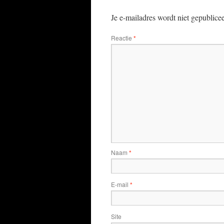
Je e-mailadres wordt niet gepublice
Reactie
*
Naam
*
E-mail
*
Site