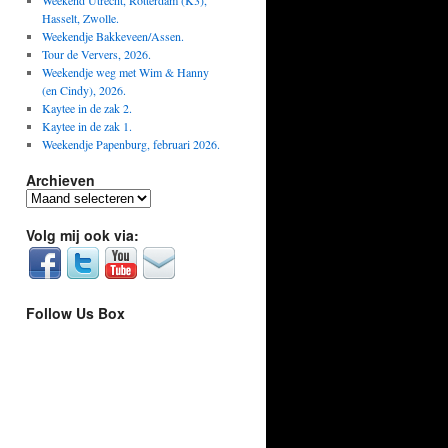
Weekend Utrecht, Rotterdam (K3),
Hasselt, Zwolle.
Weekendje Bakkeveen/Assen.
Tour de Ververs, 2026.
Weekendje weg met Wim & Hanny
(en Cindy), 2026.
Kaytee in de zak 2.
Kaytee in de zak 1.
Weekendje Papenburg, februari 2026.
Archieven
Archieven
Volg mij ook via:
Follow Us Box