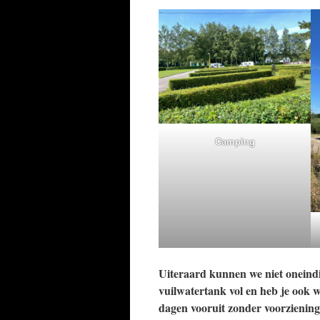
Camping
Uiteraard kunnen we niet oneindi
vuilwatertank vol en heb je ook 
dagen vooruit zonder voorziening