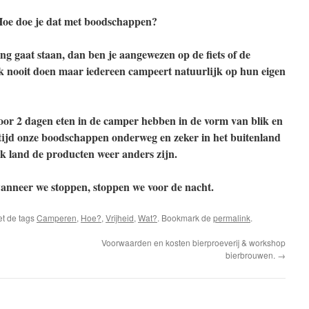
Hoe doe je dat met boodschappen?
ng gaat staan, dan ben je aangewezen op de fiets of de
jk nooit doen maar iedereen campeert natuurlijk op hun eigen
voor 2 dagen eten in de camper hebben in de vorm van blik en
altijd onze boodschappen onderweg en zeker in het buitenland
lk land de producten weer anders zijn.
anneer we stoppen, stoppen we voor de nacht.
t de tags
Camperen
,
Hoe?
,
Vrijheid
,
Wat?
. Bookmark de
permalink
.
Voorwaarden en kosten bierproeverij & workshop
bierbrouwen.
→