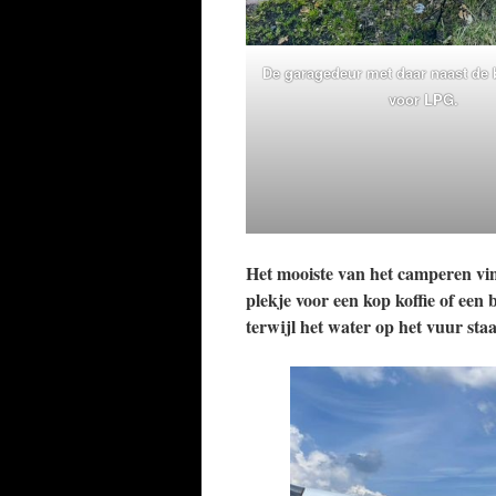
De garagedeur met daar naast de 
voor LPG.
Het mooiste van het camperen vi
plekje voor een kop koffie of een
terwijl het water op het vuur staa