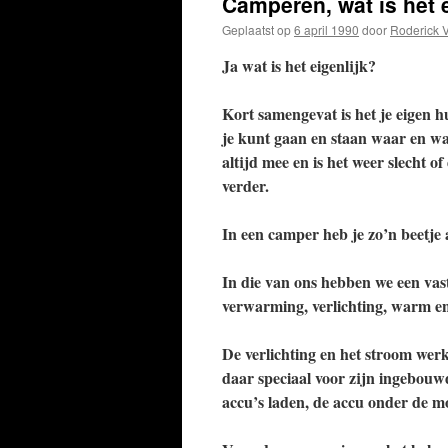
Camperen, wat is het 
Geplaatst op
6 april 1990
door
Roderick 
Ja wat is het eigenlijk?
Kort samengevat is het je eigen hu
je kunt gaan en staan waar en wa
altijd mee en is het weer slecht of
verder.
In een camper heb je zo’n beetje a
In die van ons hebben we een vast 
verwarming, verlichting, warm e
De verlichting en het stroom werk
daar speciaal voor zijn ingebou
accu’s laden, de accu onder de mo