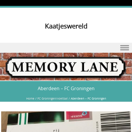
Kaatjeswereld
Skip to content
Aberdeen – FC Groningen
Home
/
FC Groningen/voetbal
/
Aberdeen – FC Groningen