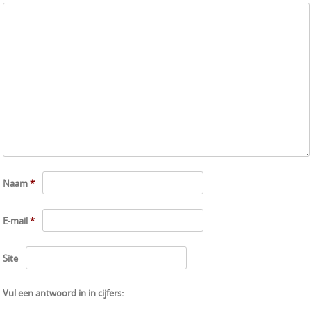
Naam
*
E-mail
*
Site
Vul een antwoord in in cijfers: