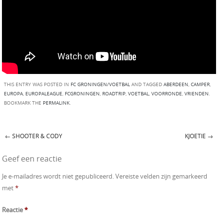
THIS ENTRY WAS POSTED IN
FC GRONINGEN/VOETBAL
AND TAGGED
ABERDEEN
,
CAMPER
,
EUROPA
,
EUROPALEAGUE
,
FCGRONINGEN
,
ROADTRIP
,
VOETBAL
,
VOORRONDE
,
VRIENDEN
.
BOOKMARK THE
PERMALINK
.
←
SHOOTER & CODY
KJOETIE
→
Post navigation
Geef een reactie
Je e-mailadres wordt niet gepubliceerd.
Vereiste velden zijn gemarkeerd
met
*
Reactie
*