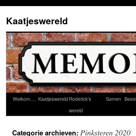
Ga
naar
Kaatjeswereld
de
inhoud
Welkom….
Kaatjeswereld
Roderick’s
Samen
Bees
wereld
Pinksteren 2020
Categorie archieven: