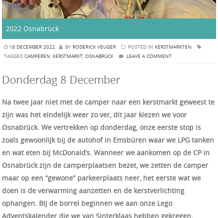
2022 Osnabrück
18 DECEMBER 2022
BY
RODERICK VEUGER
POSTED IN
KERSTMARKTEN
TAGGED
CAMPEREN
,
KERSTMARKT
,
OSNABRÜCK
LEAVE A COMMENT
Donderdag 8 December
Na twee jaar niet met de camper naar een kerstmarkt geweest te
zijn was het eindelijk weer zo ver, dit jaar kiezen we voor
Osnabrück.
We vertrekken op donderdag, onze eerste stop is
zoals gewoonlijk bij de autohof in Emsbüren waar we LPG tanken
en wat eten bij McDonald’s.
Wanneer we aankomen op de CP in
Osnabrück zijn de camperplaatsen bezet, we zetten de camper
maar op een “gewone” parkeerplaats neer, het eerste wat we
doen is de verwarming aanzetten en de kerstverlichting
ophangen.
Bij de borrel beginnen we aan onze Lego
Adventskalender die we van Sinterklaas hebben gekregen.