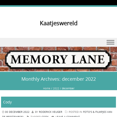
Kaatjeswereld
Skip to content
Monthly Archives:
december 2022
Home
/
2022
/
december
Cody
30 DECEMBER 2022
BY
RODERICK VEUGER
POSTED IN
FOTO'S & FILMPJES VAN
DE BEESTENBOEL
TAGGED
CODY
LEAVE A COMMENT