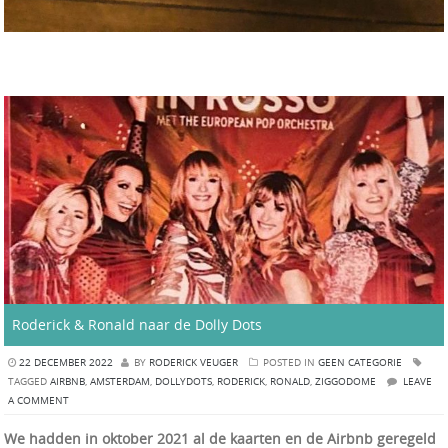
Roderick & Ronald naar de Dolly Dots
22 DECEMBER 2022
BY
RODERICK VEUGER
POSTED IN
GEEN CATEGORIE
TAGGED
AIRBNB
,
AMSTERDAM
,
DOLLYDOTS
,
RODERICK
,
RONALD
,
ZIGGODOME
LEAVE
A COMMENT
We hadden in oktober 2021 al de kaarten en de Airbnb geregeld