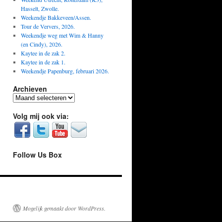
Hasselt, Zwolle.
Weekendje Bakkeveen/Assen.
Tour de Ververs, 2026.
Weekendje weg met Wim & Hanny
(en Cindy), 2026.
Kaytee in de zak 2.
Kaytee in de zak 1.
Weekendje Papenburg, februari 2026.
Archieven
Archieven
Volg mij ook via:
Follow Us Box
Mogelijk gemaakt door WordPress.