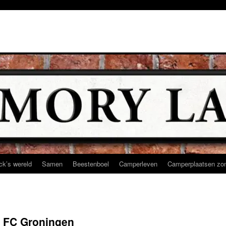
ck’s wereld
Samen
Beestenboel
Camperleven
Camperplaatsen zon
– FC Groningen