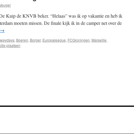
Veuger
De Kuip de KNVB beker. “Helaas” was ik op vakantie en heb ik
terdam moeten missen. De finale kijk ik in de camper net over de
→
waydays
,
Boeren
,
Borger
,
Europaleague
,
FCGroningen
,
Marseille
,
ctie plaatsen