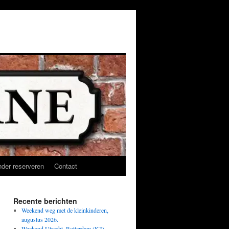
der reserveren
Contact
Recente berichten
Weekend weg met de kleinkinderen,
augustus 2026.
Weekend Utrecht, Rotterdam (K3),