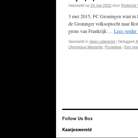
Geplaatst op
20 mei 2022
door
Roderick 
3 mei 2015, FC Groningen wint in 
de Groninger volksoptocht naar Rot
grens van Frankrijk …
Lees verder
Geplaatst in
Geen categorie
|
Getagged
A
Olympique Marseille
,
Poulefase
|
Een rea
Follow Us Box
Kaatjeswereld