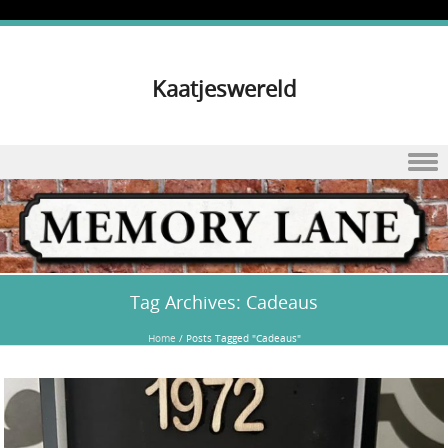
Kaatjeswereld
Skip to content
Tag Archives:
Cadeaus
Home
/
Posts Tagged "Cadeaus"