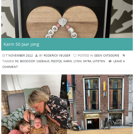
Karin 50 Jaar jong.
7 NOVEMBER 2022
BY
RODERICK VEUGER
POSTED IN
GEEN CATEGORIE
TAGGED
50
,
BIOSCOOP
,
CADEAUS
,
FEESTJE
,
KARIN
,
LYNN
,
MYRA
,
UITETEN
LEAVE A
COMMENT