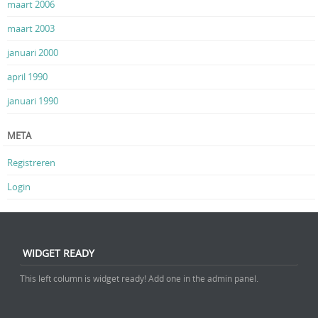
maart 2006
maart 2003
januari 2000
april 1990
januari 1990
META
Registreren
Login
WIDGET READY
This left column is widget ready! Add one in the admin panel.