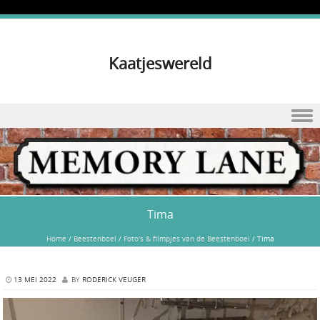
Kaatjeswereld
Skip to content
Tima
Home
/
Beestenboel
/
Foto's & filmpjes van de Beestenboel
/
Tima
13 MEI 2022
BY
RODERICK VEUGER