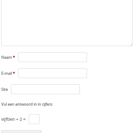
Naam
*
E-mail
*
Site
Vul een antwoord in in cijfers:
vijftien + 2 =