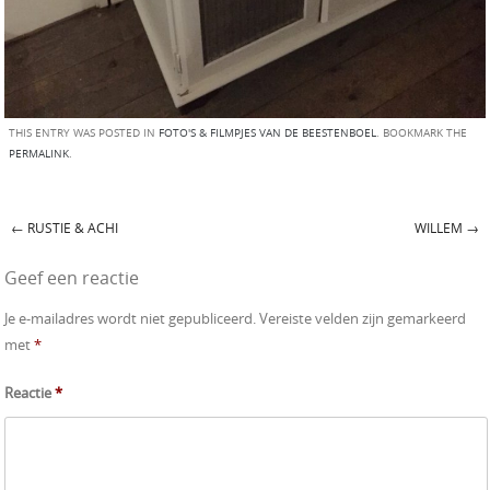
THIS ENTRY WAS POSTED IN
FOTO'S & FILMPJES VAN DE BEESTENBOEL
. BOOKMARK THE
PERMALINK
.
←
RUSTIE & ACHI
WILLEM
→
Post navigation
Geef een reactie
Je e-mailadres wordt niet gepubliceerd.
Vereiste velden zijn gemarkeerd
met
*
Reactie
*