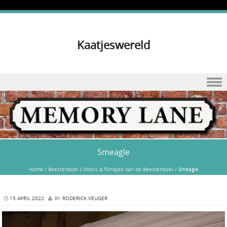
Kaatjeswereld
Skip to content
Smeagle
Home
/
Beestenboel
/
Foto's & filmpjes van de Beestenboel
/
Smeagle
15 APRIL 2022
BY
RODERICK VEUGER