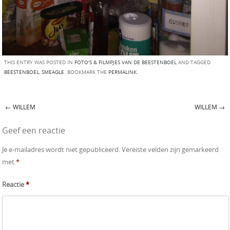
THIS ENTRY WAS POSTED IN
FOTO'S & FILMPJES VAN DE BEESTENBOEL
AND TAGGED
BEESTENBOEL
,
SMEAGLE
. BOOKMARK THE
PERMALINK
.
←
WILLEM
WILLEM
→
Post navigation
Geef een reactie
Je e-mailadres wordt niet gepubliceerd.
Vereiste velden zijn gemarkeerd
met
*
Reactie
*