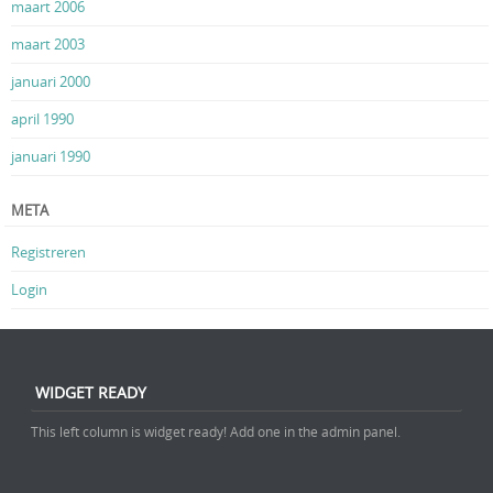
maart 2006
maart 2003
januari 2000
april 1990
januari 1990
META
Registreren
Login
WIDGET READY
This left column is widget ready! Add one in the admin panel.