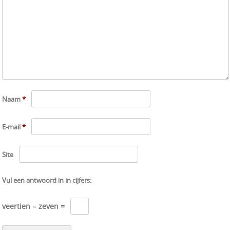
Naam
*
E-mail
*
Site
Vul een antwoord in in cijfers:
veertien − zeven =